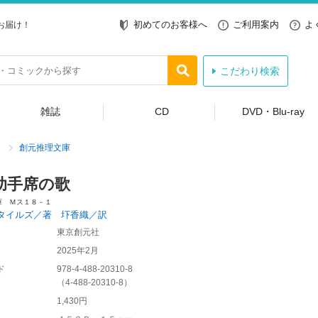
初めてのお客様へ
ご利用案内
よ
お届け！
こだわり検索
雑誌
CD
DVD・Blu-ray
創元推理文庫
助手席の歌
庫 Ｍス１８－１
タイルズ／著 圷香織／訳
東京創元社
2025年2月
ド
978-4-488-20310-8
（
4-488-20310-8
）
1,430円