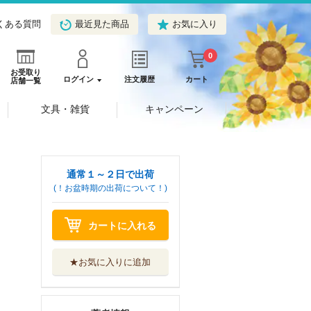
くある質問
最近見た商品
お気に入り
0
お受取り
ログイン
注文履歴
カート
店舗一覧
文具・雑貨
キャンペーン
通常１～２日で出荷
(！お盆時期の出荷について！)
カートに入れる
★お気に入りに追加