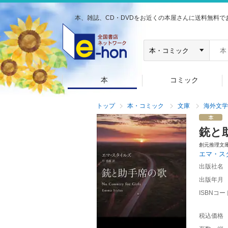
本、雑誌、CD・DVDをお近くの本屋さんに送料無料で
本
コミック
トップ
本・コミック
文庫
海外文学
銃と
創元推理文
エマ・ス
出版社名
出版年月
ISBNコー
税込価格