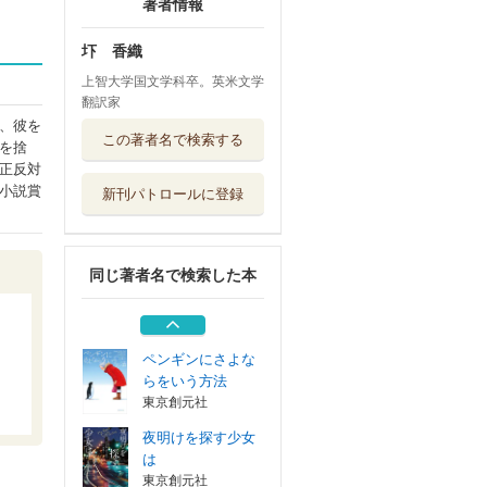
著者情報
圷 香織
上智大学国文学科卒。英米文学
翻訳家
クリスマスカード
、彼を
この著者名で検索する
に悪意を添えて
を捨
東京創元社
正反対
小説賞
新刊パトロールに登録
シェフ探偵パール
の事件簿
東京創元社
同じ著者名で検索した本
紅はこべ
東京創元社
ペンギンにさよな
らをいう方法
東京創元社
夜明けを探す少女
は
東京創元社