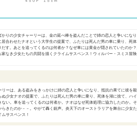
４５０Ｐ １５ｃｍ
ばかりの少女チャーリーは、金の延べ棒を盗んだことで姉の恋人と争いになり
に居合わせたナオという大学生の提案で、ふたりは死んだ男の車に乗り、死体
りだす。あとを追ってくるのは何者か？なぜ車には黄金が隠されていたのか？
る家なき少女たちの共闘を描くクライムサスペンス！ウィルバー・スミス冒険
ーリーは、ある盗みをきっかけに姉の恋人と争いになり、抵抗の果てに彼を殺
らぬ少女ナオの提案で、ふたりは死んだ男の車に乗り、死体を湖に捨て、ハイ
きない。車を追ってくるのは何者か。ナオはなぜ死体処理に協力したのか。そ
からきたのか－－。やがて轟く銃声。炎天下のオーストラリアを舞台に少女た
イムサスペンス！