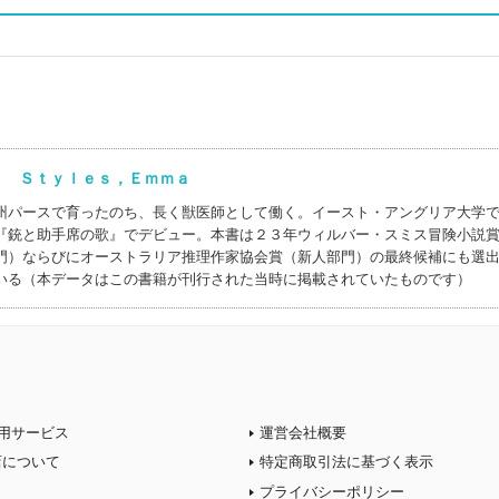
) Ｓｔｙｌｅｓ，Ｅｍｍａ
州パースで育ったのち、長く獣医師として働く。イースト・アングリア大学
『銃と助手席の歌』でデビュー。本書は２３年ウィルバー・スミス冒険小説
門）ならびにオーストラリア推理作家協会賞（新人部門）の最終候補にも選
いる（本データはこの書籍が刊行された当時に掲載されていたものです）
用サービス
運営会社概要
店について
特定商取引法に基づく表示
プライバシーポリシー