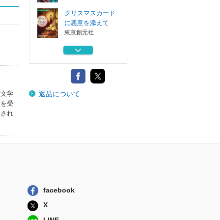
クリスマスカード
に悪意を添えて
東京創元社
シェフ探偵パール
の事件簿
東京創元社
紅はこべ
返品について
東京創元社
で文学
賞を受
出され
ペンギンにさよな
らをいう方法
東京創元社
夜明けを探す少女
は
東京創元社
クリスマスカード
facebook
に悪意を添えて
X
東京創元社
LINE