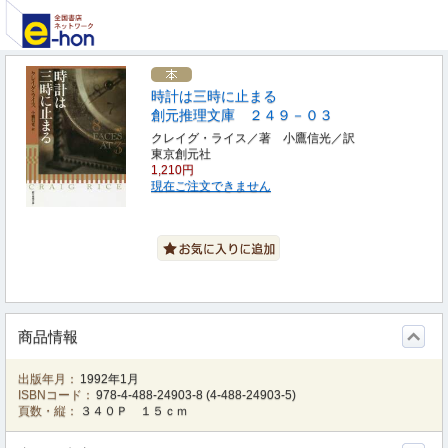
時計は三時に止まる
創元推理文庫 ２４９－０３
クレイグ・ライス／著 小鷹信光／訳
東京創元社
1,210円
現在ご注文できません
商品情報
出版年月：
1992年1月
ISBNコード：
978-4-488-24903-8
(
4-488-24903-5
)
頁数・縦：
３４０Ｐ １５ｃｍ