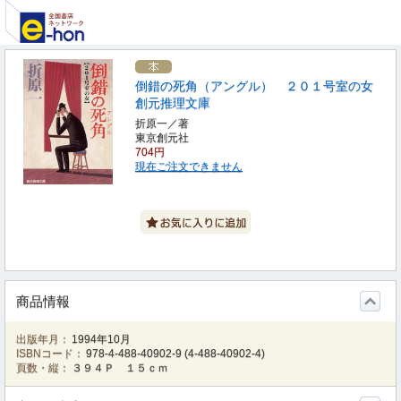
倒錯の死角（アングル） ２０１号室の女
創元推理文庫
折原一／著
東京創元社
704円
現在ご注文できません
商品情報
出版年月：
1994年10月
ISBNコード：
978-4-488-40902-9
(
4-488-40902-4
)
頁数・縦：
３９４Ｐ １５ｃｍ