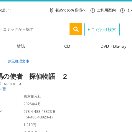
初めてのお客様へ
ご利用案内
よ
お届け！
こだわり検索
雑誌
CD
DVD・Blu-ray
創元推理文庫
馬の使者 探偵物語 ２
庫 Ｍこ１０－３
／著
東京創元社
2026年4月
ド
978-4-488-48823-9
（
4-488-48823-4
）
1,210円