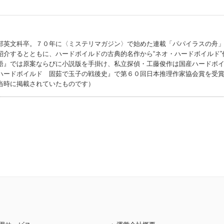
部英文科卒。７０年に〈ミステリマガジン〉で始めた連載「パパイラスの舟
紹介するとともに、ハードボイルドの古典的名作から“ネオ・ハードボイルド”
語』では原案ならびに小説版を手掛け、私立探偵・工藤俊作は国産ハードボ
ハードボイルド 固茹で玉子の戦後史』で第６０回日本推理作家協会賞を受
当時に掲載されていたものです）