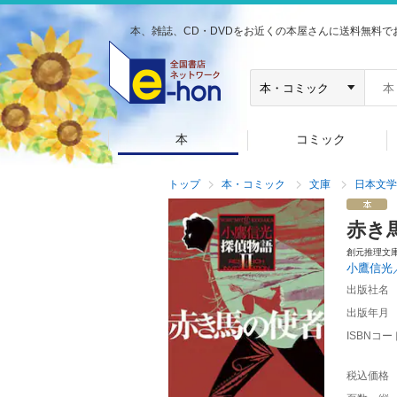
本、雑誌、CD・DVDをお近くの本屋さんに送料無料で
本
コミック
トップ
本・コミック
文庫
日本文学
赤き
創元推理文
小鷹信光
出版社名
出版年月
ISBNコー
税込価格