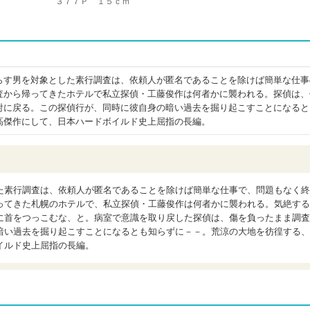
３７７Ｐ １５ｃｍ
らす男を対象とした素行調査は、依頼人が匿名であることを除けば簡単な仕事
査から帰ってきたホテルで私立探偵・工藤俊作は何者かに襲われる。探偵は、
射に戻る。この探偵行が、同時に彼自身の暗い過去を掘り起こすことになると
高傑作にして、日本ハードボイルド史上屈指の長編。
た素行調査は、依頼人が匿名であることを除けば簡単な仕事で、問題もなく終
ってきた札幌のホテルで、私立探偵・工藤俊作は何者かに襲われる。気絶する
に首をつっこむな、と。病室で意識を取り戻した探偵は、傷を負ったまま調査
暗い過去を掘り起こすことになるとも知らずに－－。荒涼の大地を彷徨する、
イルド史上屈指の長編。