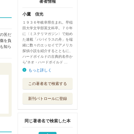
著者情報
小鷹 信光
１９３６年岐阜県生まれ。早稲
田大学文学部英文科卒。７０年
に〈ミステリマガジン〉で始め
の筈だ
た連載「パパイラスの舟」を端
傷を負
緒に数々のエッセイでアメリカ
も知ら
探偵小説を紹介するとともに、
ハードボイルドの古典的名作か
ら“ネオ・ハードボイルド …
もっと詳しく
黒い瞳のブロンド
この著者名で検索する
早川書房
新刊パトロールに登録
ファミリー 上巻
草思社
同じ著者名で検索した本
ファミリー 下巻
草思社