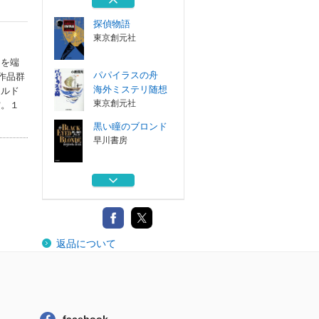
探偵物語
東京創元社
」を端
パパイラスの舟
作品群
海外ミステリ随想
イルド
東京創元社
賞。１
黒い瞳のブロンド
早川書房
ファミリー 上巻
草思社
ファミリー 下巻
返品について
草思社
探偵物語
東京創元社