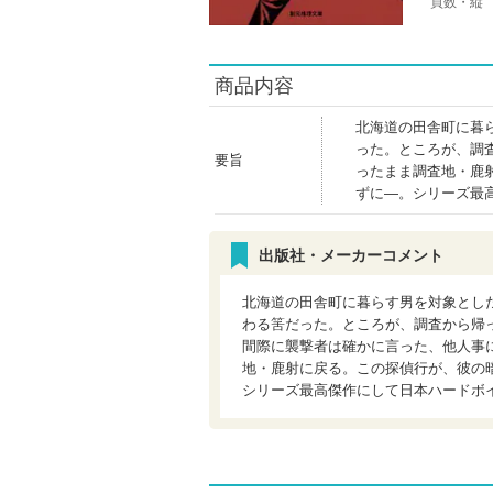
頁数・縦
商品内容
北海道の田舎町に暮
った。ところが、調
要旨
ったまま調査地・鹿
ずに―。シリーズ最
出版社・メーカーコメント
北海道の田舎町に暮らす男を対象とし
わる筈だった。ところが、調査から帰
間際に襲撃者は確かに言った、他人事
地・鹿射に戻る。この探偵行が、彼の
シリーズ最高傑作にして日本ハードボ