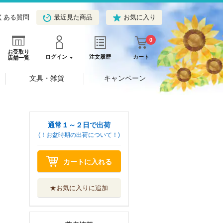
くある質問
最近見た商品
お気に入り
0
お受取り
ログイン
注文履歴
カート
店舗一覧
文具・雑貨
キャンペーン
通常１～２日で出荷
(！お盆時期の出荷について！)
カートに入れる
★お気に入りに追加