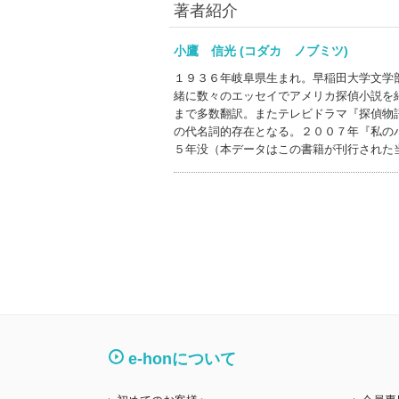
著者紹介
小鷹 信光 (コダカ ノブミツ)
１９３６年岐阜県生まれ。早稲田大学文学
緒に数々のエッセイでアメリカ探偵小説を
まで多数翻訳。またテレビドラマ『探偵物
の代名詞的存在となる。２００７年『私の
５年没（本データはこの書籍が刊行された
e-honについて