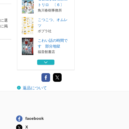
トリロ 〔６〕
角川春樹事務所
こつこつ、オムレ
作に選
ツ
時に掲
ポプラ社
こわい話の時間で
す 部分地獄
福音館書店
名古屋駅西喫茶ユ
トリロ 〔５〕
角川春樹事務所
名探偵犬コースケ
返品について
２
朝日新聞出版
名古屋駅西喫茶ユ
トリロ 〔６〕
角川春樹事務所
facebook
こつこつ、オムレ
X