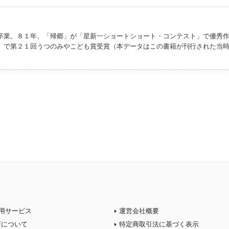
卒業。８１年、「帰郷」が「星新一ショートショート・コンテスト」で優秀
』で第２１回うつのみやこども賞受賞（本データはこの書籍が刊行された当
用サービス
運営会社概要
店について
特定商取引法に基づく表示