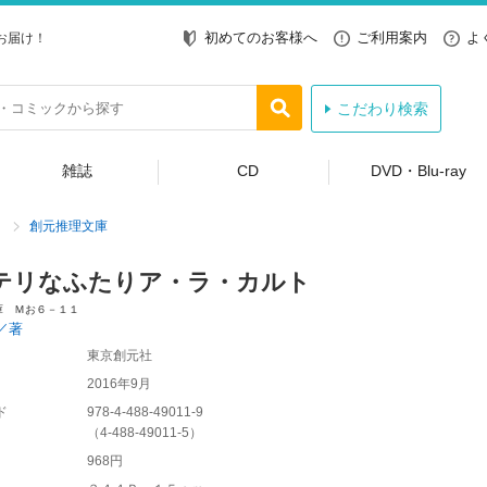
初めてのお客様へ
ご利用案内
よ
お届け！
こだわり検索
雑誌
CD
DVD・Blu-ray
創元推理文庫
テリなふたりア・ラ・カルト
庫 Ｍお６－１１
／著
東京創元社
2016年9月
ド
978-4-488-49011-9
（
4-488-49011-5
）
968円