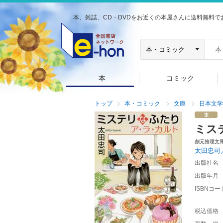
本、雑誌、CD・DVDをお近くの本屋さんに送料無料で
本
コミック
トップ
本・コミック
文庫
日本文学
ミス
創元推理文
太田忠司
出版社名
出版年月
ISBNコー
税込価格