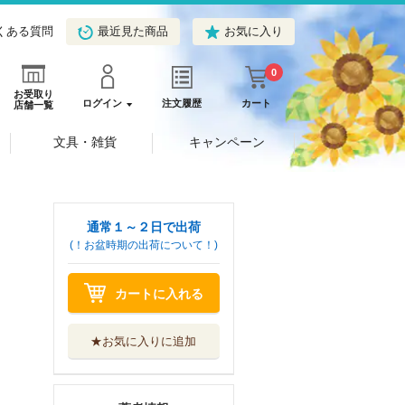
くある質問
最近見た商品
お気に入り
0
お受取り
ログイン
注文履歴
カート
店舗一覧
文具・雑貨
キャンペーン
通常１～２日で出荷
(！お盆時期の出荷について！)
カートに入れる
★お気に入りに追加