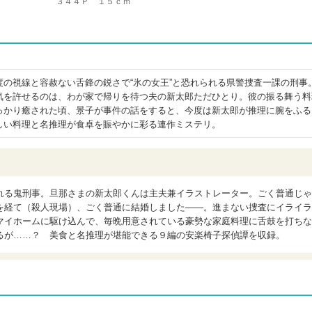
３４４Ｐ １５ｃｍ
度の視線と容赦ない舌鋒の鋭さで“氷の女王”と恐れられる県警捜査一課の刑事
気を許せるのは、わが家で帰りを待つ夫の新太郎ただひとり。彼の振る舞う料
っかり癒された頃、景子が事件の話をすると、今度は新太郎が推理に腕をふる
しい料理と名推理が食卓を賑やかに彩る連作ミステリ。
れる鬼刑事。旦那さまの新太郎くんは主夫兼イラストレーター。ごく普通じゃ
を経て（殺人現場）、ごく普通に結婚しました――。進まない捜査にイライラ
マイホームに駆け込んで、毎晩用意されている豪勢な家庭料理に舌鼓を打ちな
るが……？ 美食と名推理が堪能できる９編の安楽椅子探偵譚を収録。