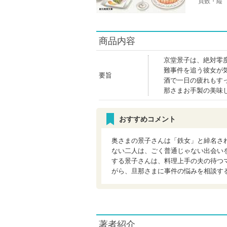
頁数・縦
商品内容
京堂景子は、絶対零
難事件を追う彼女が
要旨
酒で一日の疲れもす
那さまお手製の美味
おすすめコメント
奥さまの景子さんは「鉄女」と綽名さ
ない二人は、ごく普通じゃない出会い
する景子さんは、料理上手の夫の待つ
がら、旦那さまに事件の悩みを相談す
著者紹介