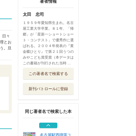
著者情報
太田 忠司
１９５９年愛知県生まれ。名古
屋工業大学卒業。８１年、「帰
郷」が「星新一ショートショー
。日々
ト・コンテスト」で優秀作に選
理とお
ばれる。２００４年発表の『黄
う。旦
金蝶ひとり』で第２１回うつの
みやこども賞受賞（本データは
この書籍が刊行された当時 …
こわい話の時間で
この著者名で検索する
す 部分地獄
福音館書店
新刊パトロールに登録
名古屋駅西喫茶ユ
トリロ 〔５〕
角川春樹事務所
同じ著者名で検索した本
名探偵犬コースケ
２
朝日新聞出版
名古屋駅西喫茶ユ