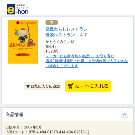
座敷わらしレストラン
怪談レストラン ４７
かとうくみこ／絵
童心社
1,320円
メーカーに在庫有無を確認し、お取り寄せ
通常1週間~4週間で出荷 ※品切れ等で入手できな
い場合もございます
商品情報
出版年月：
2007年5月
ISBNコード：
978-4-494-01378-4
(
4-494-01378-1
)