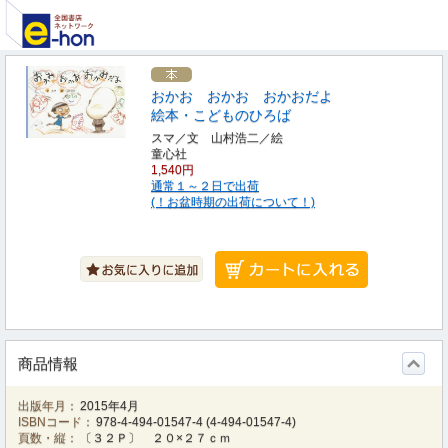
おかお おかお おかおだよ
絵本・こどものひろば
スマ／文 山村浩二／絵
童心社
1,540円
通常１～２日で出荷
(！お盆時期の出荷について！)
商品情報
出版年月：
2015年4月
ISBNコード：
978-4-494-01547-4
(
4-494-01547-4
)
頁数・縦：
〔３２Ｐ〕 ２０×２７ｃｍ