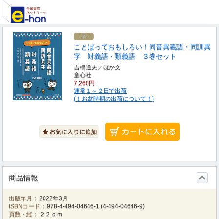
ことばっておもしろい！同音異義語・同訓異
字 対義語・類義語 ３巻セット
吉橋通夫／ほか文
童心社
7,260円
通常１～２日で出荷
(！お盆時期の出荷について！)
商品情報
出版年月：
2022年3月
ISBNコード：
978-4-494-04646-1
(
4-494-04646-9
)
頁数・縦：
２２ｃｍ