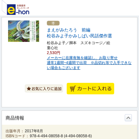
まえがみたろう 前編
松谷みよ子かみしばい民話傑作選
松谷みよ子／脚本 スズキコージ／絵
童心社
2,530円
メーカーに在庫有無を確認し、お取り寄せ
通常1週間~4週間で出荷 ※品切れ等で入手できな
い場合もございます
商品情報
出版年月：
2017年8月
ISBNコード：
978-4-494-08058-8
(
4-494-08058-6
)