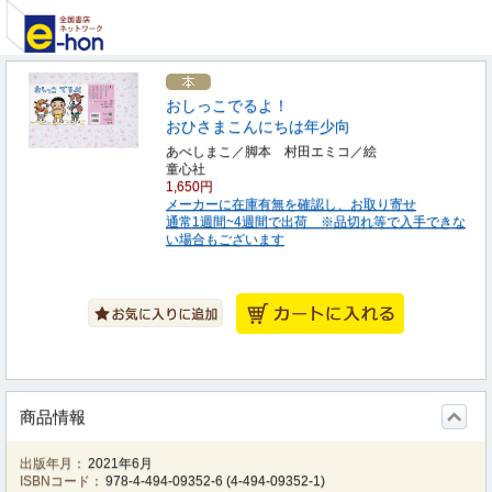
おしっこでるよ！
おひさまこんにちは年少向
あべしまこ／脚本 村田エミコ／絵
童心社
1,650円
メーカーに在庫有無を確認し、お取り寄せ
通常1週間~4週間で出荷 ※品切れ等で入手できな
い場合もございます
商品情報
出版年月：
2021年6月
ISBNコード：
978-4-494-09352-6
(
4-494-09352-1
)