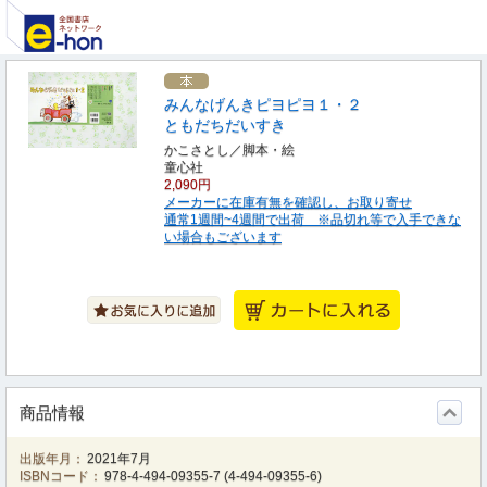
みんなげんきピヨピヨ１・２
ともだちだいすき
かこさとし／脚本・絵
童心社
2,090円
メーカーに在庫有無を確認し、お取り寄せ
通常1週間~4週間で出荷 ※品切れ等で入手できな
い場合もございます
商品情報
出版年月：
2021年7月
ISBNコード：
978-4-494-09355-7
(
4-494-09355-6
)