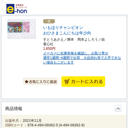
いもほりチャンピオン
おひさまこんにちは年少向
すとうあさえ／脚本 岡本よしろう／絵
童心社
1,650円
メーカーに在庫有無を確認し、お取り寄せ
通常1週間~4週間で出荷 ※品切れ等で入手できな
い場合もございます
商品情報
出版年月：
2021年11月
ISBNコード：
978-4-494-09362-5
(
4-494-09362-9
)