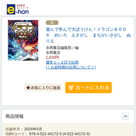
遊んで学んで大ぼうけん！ドラゴンＢＯＯ
Ｋ めいろ えさがし まちがいさがし ぬ
りえ
永岡書店編集部／編
永岡書店
1,210円
通常１～２日で出荷
(！お盆時期の出荷について！)
商品情報
出版年月：
2024年4月
ISBNコード：
978-4-522-44172-5
(
4-522-44172-X
)