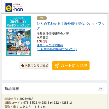
ひとめでわかる！海外旅行安心ポケットブッ
ク
海外旅行情報研究会／著
永岡書店
1,320円
通常１～２日で出荷
(！お盆時期の出荷について！)
商品情報
出版年月：
2025年5月
ISBNコード：
978-4-522-44283-8
(
4-522-44283-1
)
頁数・縦：
１９１Ｐ １８ｃｍ