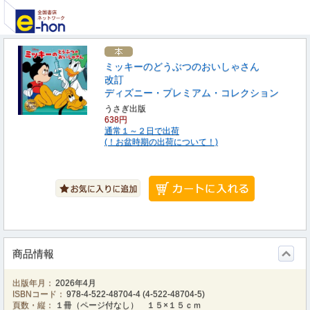
ミッキーのどうぶつのおいしゃさん
改訂
ディズニー・プレミアム・コレクション
うさぎ出版
638円
通常１～２日で出荷
(！お盆時期の出荷について！)
商品情報
出版年月：
2026年4月
ISBNコード：
978-4-522-48704-4
(
4-522-48704-5
)
頁数・縦：
１冊（ページ付なし） １５×１５ｃｍ