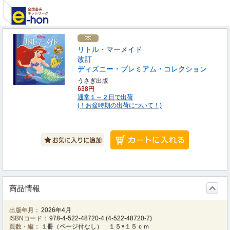
リトル・マーメイド
改訂
ディズニー・プレミアム・コレクション
うさぎ出版
638円
通常１～２日で出荷
(！お盆時期の出荷について！)
商品情報
出版年月：
2026年4月
ISBNコード：
978-4-522-48720-4
(
4-522-48720-7
)
頁数・縦：
１冊（ページ付なし） １５×１５ｃｍ