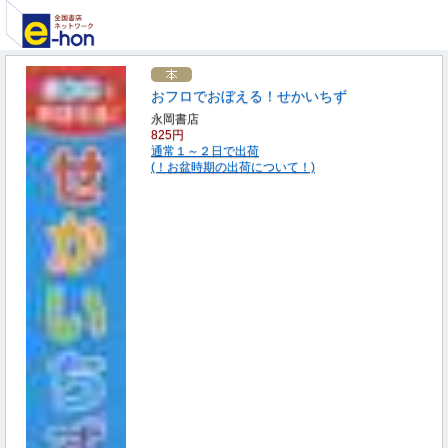
おフロでおぼえる！せかいちず
永岡書店
825円
通常１～２日で出荷
(！お盆時期の出荷について！)