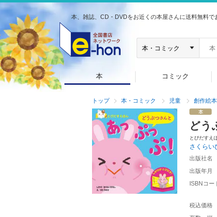
本、雑誌、CD・DVDをお近くの本屋さんに送料無料で
本
コミック
トップ
本・コミック
児童
創作絵本
どう
とびだすえ
さくらい
出版社名
出版年月
ISBNコー
税込価格