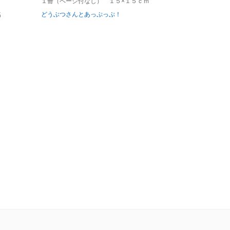
１冊（ページ付なし） １５×１５ｃｍ
名
どうぶつさんとあっぷっぷ！