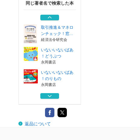
同じ著者名で検索した本
キッチンに住みた
い ２
オーバーラップ
取引推進＆マネロ
ンチェック！窓...
経済法令研究会
いないいないばあ
！どうぶつ
永岡書店
いないいないばあ
！のりもの
永岡書店
「相手が動いてく
れる人」はどう...
同文舘出版
キッチンに住みた
返品について
い ２
オーバーラップ
取引推進＆マネロ