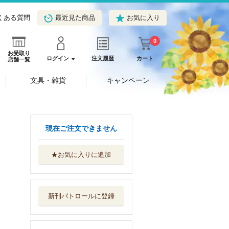
くある質問
最近見た商品
お気に入り
0
お受取り
ログイン
注文履歴
カート
店舗一覧
文具・雑貨
キャンペーン
現在ご注文できません
★お気に入りに追加
いないいないばあ
！のりもの
永岡書店
新刊パトロールに登録
「相手が動いてく
れる人」はどう...
同文舘出版