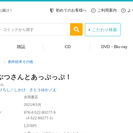
初めてのお客様へ
ご利用案内
よ
お届け！
こだわり検索
雑誌
CD
DVD・Blu-ray
創作絵本その他
ぶつさんとあっぷっぷ！
ほん
ひろし／しかけ さとうゆか／え
永岡書店
2021年5月
ド
978-4-522-80277-9
（
4-522-80277-3
）
1,078円