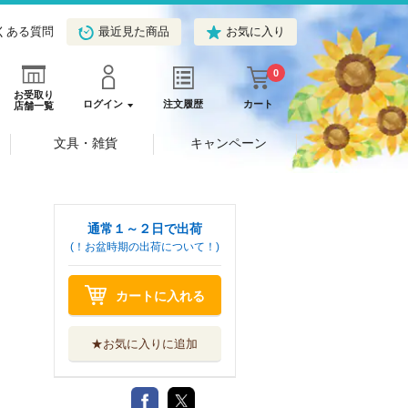
くある質問
最近見た商品
お気に入り
0
お受取り
ログイン
注文履歴
カート
店舗一覧
文具・雑貨
キャンペーン
通常１～２日で出荷
(！お盆時期の出荷について！)
カートに入れる
★お気に入りに追加