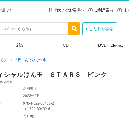
初めてのお客様へ
ご利用案内
よ
お届け！
こだわり検索
雑誌
CD
DVD・Blu-ray
そび
入門・あそびその他
ィシャルけん玉 ＳＴＡＲＳ ピンク
協会認定品
永岡書店
2023年8月
ド
978-4-522-80432-2
（
4-522-80432-6
）
2,310円