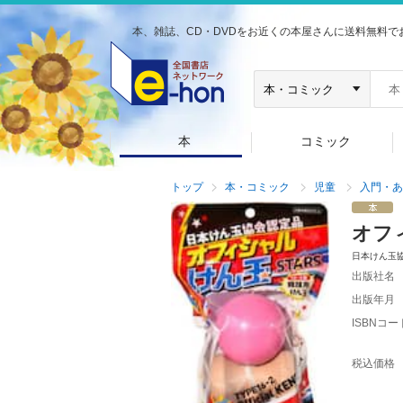
本、雑誌、CD・DVDをお近くの本屋さんに送料無料で
本
コミック
トップ
本・コミック
児童
入門・あ
オフ
日本けん玉
出版社名
出版年月
ISBNコー
税込価格