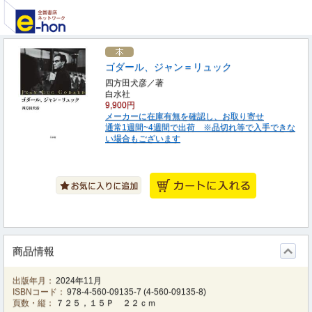
ゴダール、ジャン＝リュック
四方田犬彦／著
白水社
9,900円
メーカーに在庫有無を確認し、お取り寄せ
通常1週間~4週間で出荷 ※品切れ等で入手できな
い場合もございます
商品情報
出版年月：
2024年11月
ISBNコード：
978-4-560-09135-7
(
4-560-09135-8
)
頁数・縦：
７２５，１５Ｐ ２２ｃｍ