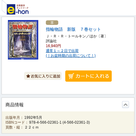
指輪物語 新版 ７巻セット
Ｊ・Ｒ・Ｒ・トールキン／ほか〔著〕
評論社
16,940円
通常１～２日で出荷
(！お盆時期の出荷について！)
商品情報
出版年月：
1992年5月
ISBNコード：
978-4-566-02361-1
(
4-566-02361-3
)
頁数・縦：
２２ｃｍ