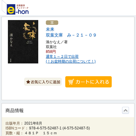
未来
双葉文庫 み－２１－０９
湊かなえ／著
双葉社
858円
通常１～２日で出荷
(！お盆時期の出荷について！)
商品情報
出版年月：
2021年8月
ISBNコード：
978-4-575-52487-1
(
4-575-52487-5
)
頁数・縦：
４８１Ｐ １５ｃｍ