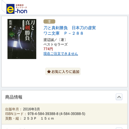
刀と真剣勝負 日本刀の虚実
ワニ文庫 Ｐ－２８８
渡辺誠／〔著〕
ベストセラーズ
774円
現在ご注文できません
商品情報
出版年月：
2016年3月
ISBNコード：
978-4-584-39388-8
(
4-584-39388-5
)
頁数・縦：
２５３Ｐ １５ｃｍ