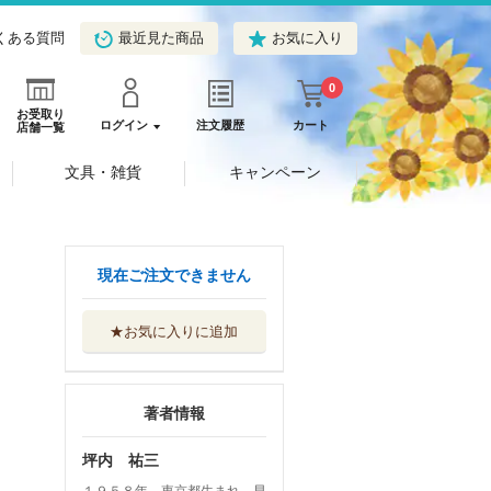
くある質問
最近見た商品
お気に入り
0
お受取り
ログイン
注文履歴
カート
店舗一覧
文具・雑貨
キャンペーン
現在ご注文できません
★お気に入りに追加
著者情報
坪内 祐三