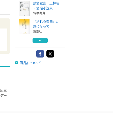
禁酒宣言 上林暁
・酒場小説集
筑摩書房
『別れる理由』が
気になって
講談社
日記から ５０人
。
、５０の「その...
本の雑誌社
靖国
返品について
文藝春秋
文学を探せ
講談社
慶応三
禁酒宣言 上林暁
本デー
・酒場小説集
筑摩書房
『別れる理由』が