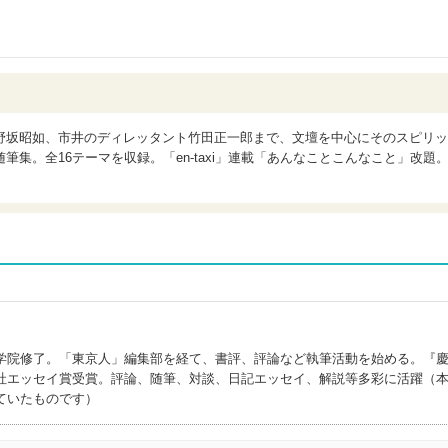
野坂昭如、市井のディレッタント竹田正一郎まで、文壇を中心にそのスピリッ
集。全16テーマを収録。「en-taxi」連載「あんなことこんなこと」改題
学院修了。「東京人」編集部を経て、書評、評論など執筆活動を始める。『
社エッセイ賞受賞。評論、随筆、対談、日記エッセイ、解説等多彩に活躍（
ていたものです）