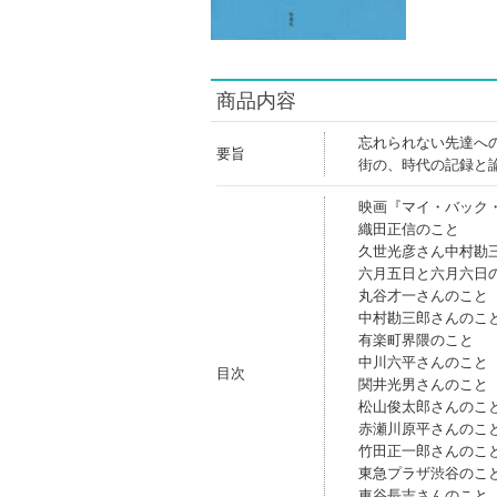
商品内容
忘れられない先達へ
要旨
街の、時代の記録と
映画『マイ・バック
織田正信のこと
久世光彦さん中村勘
六月五日と六月六日
丸谷才一さんのこと
中村勘三郎さんのこ
有楽町界隈のこと
中川六平さんのこと
目次
関井光男さんのこと
松山俊太郎さんのこ
赤瀬川原平さんのこ
竹田正一郎さんのこ
東急プラザ渋谷のこ
車谷長吉さんのこと