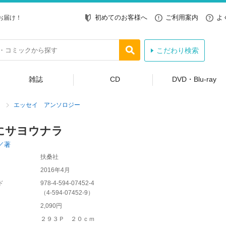
初めてのお客様へ
ご利用案内
よ
お届け！
こだわり検索
雑誌
CD
DVD・Blu-ray
エッセイ アンソロジー
にサヨウナラ
／著
扶桑社
2016年4月
ド
978-4-594-07452-4
（
4-594-07452-9
）
2,090円
２９３Ｐ ２０ｃｍ