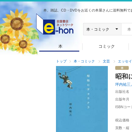
本、雑誌、CD・DVDをお近くの本屋さんに送料無料で
本
コミック
トップ
本・コミック
文芸
エッセイ
昭和
坪内祐三
出版社名
出版年月
ISBNコー
税込価格
頁数・縦