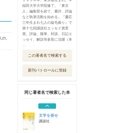
１９５８年、東京都生まれ。早
稲田大学大学院修了。「東京
人」編集部を経て、書評、評論
など執筆活動を始める。『慶応
三年生まれ七人の旋毛曲り』で
第十七回講談社エッセイ賞受
賞。評論、随筆、対談、日記エ
人の、
ッセイ、解説等多彩に活躍（本
…
『別れる理由』が
この著者名で検索する
気になって
講談社
新刊パトロールに登録
日記から ５０人
、５０の「その...
本の雑誌社
同じ著者名で検索した本
靖国
文藝春秋
文学を探せ
講談社