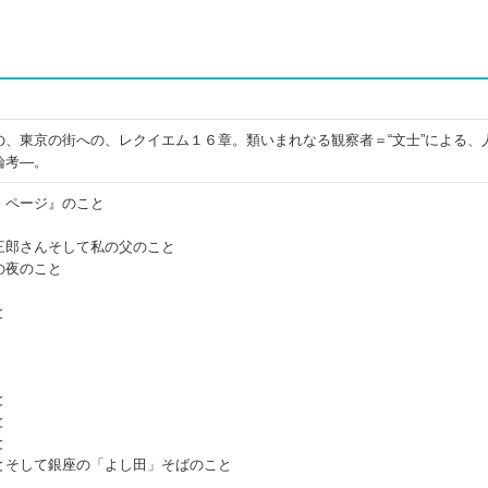
の、東京の街への、レクイエム１６章。類いまれなる観察者＝“文士”による、
論考―。
・ページ』のこと
三郎さんそして私の父のこと
の夜のこと
と
と
と
と
とそして銀座の「よし田」そばのこと