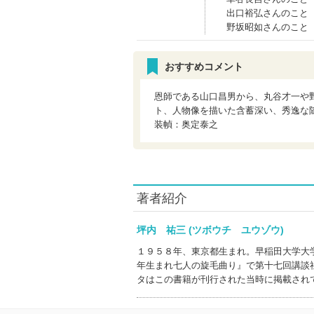
出口裕弘さんのこと
野坂昭如さんのこと
おすすめコメント
恩師である山口昌男から、丸谷才一や
ト、人物像を描いた含蓄深い、秀逸な随筆
装幀：奥定泰之
著者紹介
坪内 祐三 (ツボウチ ユウゾウ)
１９５８年、東京都生まれ。早稲田大学大
年生まれ七人の旋毛曲り』で第十七回講談
タはこの書籍が刊行された当時に掲載され