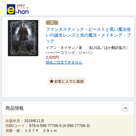
ファンタスティック・ビーストと黒い魔法使
いの誕生レンズと光の魔法－メイキング・ブ
ック
イアン・ネイサン／著 〔鮎川晶／ほか翻訳協力〕
ハーパーコリンズ・ジャパン
2,420円
現在ご注文できません
商品情報
出版年月：
2018年11月
ISBNコード：
978-4-596-77706-5
(
4-596-77706-3
)
頁数・縦：
１５７Ｐ ２９ｃｍ