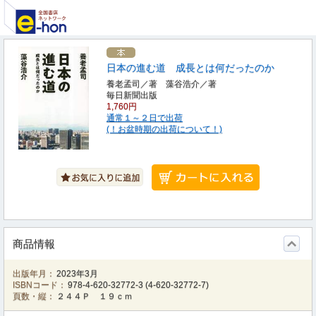
日本の進む道 成長とは何だったのか
養老孟司／著 藻谷浩介／著
毎日新聞出版
1,760円
通常１～２日で出荷
(！お盆時期の出荷について！)
商品情報
出版年月：
2023年3月
ISBNコード：
978-4-620-32772-3
(
4-620-32772-7
)
頁数・縦：
２４４Ｐ １９ｃｍ