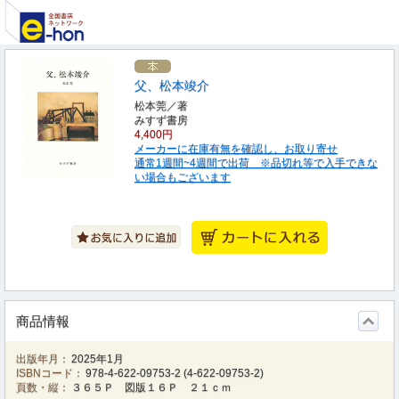
父、松本竣介
松本莞／著
みすず書房
4,400円
メーカーに在庫有無を確認し、お取り寄せ
通常1週間~4週間で出荷 ※品切れ等で入手できな
い場合もございます
商品情報
出版年月：
2025年1月
ISBNコード：
978-4-622-09753-2
(
4-622-09753-2
)
頁数・縦：
３６５Ｐ 図版１６Ｐ ２１ｃｍ