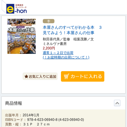
本屋さんのすべてがわかる本 ３
見てみよう！本屋さんの仕事
秋田喜代美／監修 稲葉茂勝／文
ミネルヴァ書房
2,200円
通常１～２日で出荷
(！お盆時期の出荷について！)
商品情報
出版年月：
2014年1月
ISBNコード：
978-4-623-06940-8
(
4-623-06940-0
)
頁数・縦：
３１Ｐ ２７ｃｍ