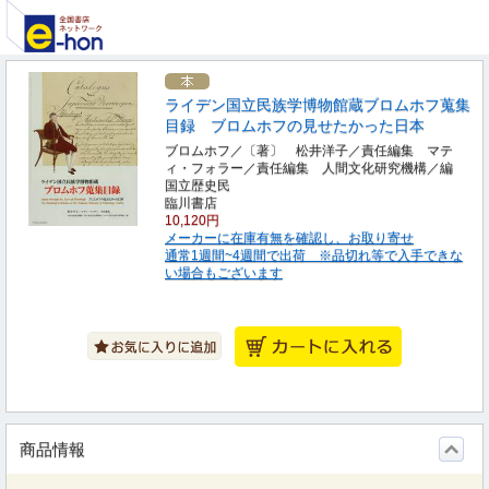
ライデン国立民族学博物館蔵ブロムホフ蒐集
目録 ブロムホフの見せたかった日本
ブロムホフ／〔著〕 松井洋子／責任編集 マテ
ィ・フォラー／責任編集 人間文化研究機構／編
国立歴史民
臨川書店
10,120円
メーカーに在庫有無を確認し、お取り寄せ
通常1週間~4週間で出荷 ※品切れ等で入手できな
い場合もございます
商品情報