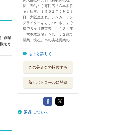
株式会社串の坊代表取締役社
長。天然ふぐ専門店『六本木浜
藤』店主。１９６２年２月２８
日、大阪生まれ。シンガーソン
グライターを志しつつも、ふぐ
屋で３ヶ月修業後、１９８４年
『六本木浜藤』を若干２２歳で
に創業
開業。現在、串の坊社長業の
概念が
…
もっと詳しく
この著者名で検索する
新刊パトロールに登録
返品について