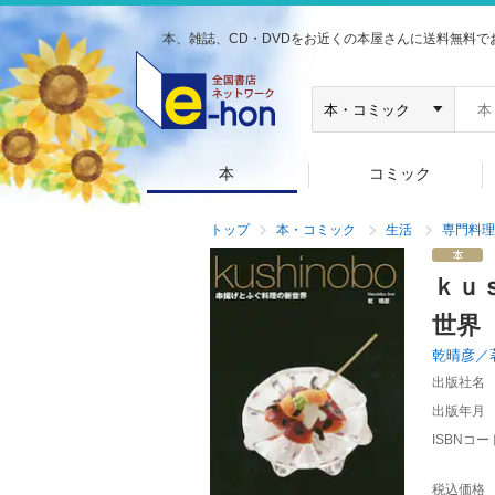
本、雑誌、CD・DVDをお近くの本屋さんに送料無料で
本
コミック
トップ
本・コミック
生活
専門料理
ｋｕ
世界
乾晴彦／
出版社名
出版年月
ISBNコー
税込価格