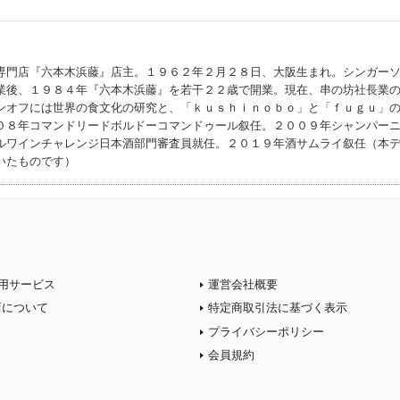
専門店『六本木浜藤』店主。１９６２年２月２８日、大阪生まれ。シンガー
業後、１９８４年『六本木浜藤』を若干２２歳で開業。現在、串の坊社長業
ンオフには世界の食文化の研究と、「ｋｕｓｈｉｎｏｂｏ」と「ｆｕｇｕ」
０８年コマンドリードボルドーコマンドゥール叙任。２００９年シャンパー
ルワインチャレンジ日本酒部門審査員就任。２０１９年酒サムライ叙任（本
いたものです）
用サービス
運営会社概要
店について
特定商取引法に基づく表示
プライバシーポリシー
会員規約