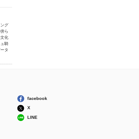
ソング
の傍ら
の文化
ニュ騎
データ
facebook
X
LINE