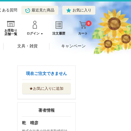
くある質問
最近見た商品
お気に入り
0
お受取り
ログイン
注文履歴
カート
店舗一覧
文具・雑貨
キャンペーン
現在ご注文できません
★お気に入りに追加
著者情報
乾 晴彦