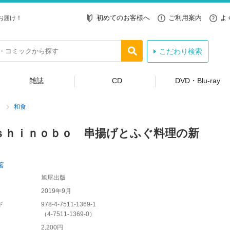
初めてのお客様へ
ご利用案内
よ
お届け！
こだわり検索
雑誌
CD
DVD・Blu-ray
和食
ｓｈｉｎｏｂｏ 串揚げとふぐ料理の新
著
旭屋出版
2019年9月
ド
978-4-7511-1369-1
（
4-7511-1369-0
）
2,200円