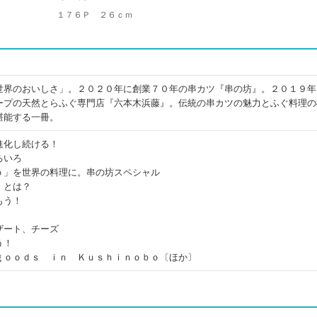
１７６Ｐ ２６ｃｍ
世界のおいしさ」。２０２０年に創業７０年の串カツ『串の坊』。２０１９年
ープの天然とらふぐ専門店『六本木浜藤』。伝統の串カツの魅力とふぐ料理の
堪能する一冊。
進化し続ける！
ろいろ
ｏ」を世界の料理に。串の坊スペシャル
ｌとは？
もう！
ザート、チーズ
う！
ｇｏｏｄｓ ｉｎ Ｋｕｓｈｉｎｏｂｏ〔ほか〕