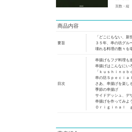
頁数・縦
商品内容
「どこにもない、新
要旨
３５年、串の坊グル
壊れる料理の数々を
串揚げもフグ料理も
串揚げはこんなにい
「ｋｕｓｈｉｎｏｂ
串の坊Ｓｐｅｃｉａ
目次
さあ、串揚げを楽し
季節の串揚げ
サイドデッシュ、デ
串揚げを作ってみよ
Ｏｒｉｇｉｎａｌ 