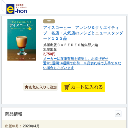
アイスコーヒー アレンジ＆クリエイティ
ブ 名店・人気店のレシピとニュースタンダ
ード１２３品
旭屋出版ＣＡＦＥＲＥＳ編集部／編
旭屋出版
2,750円
メーカーに在庫有無を確認し、お取り寄せ
通常1週間~4週間で出荷 ※品切れ等で入手できな
い場合もございます
商品情報
出版年月：
2020年4月