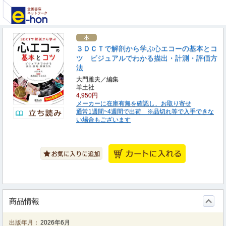
３ＤＣＴで解剖から学ぶ心エコーの基本とコ
ツ ビジュアルでわかる描出・計測・評価方
法
大門雅夫／編集
羊土社
4,950円
メーカーに在庫有無を確認し、お取り寄せ
通常1週間~4週間で出荷 ※品切れ等で入手できな
い場合もございます
商品情報
出版年月：
2026年6月