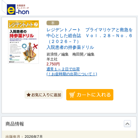
レジデントノート プライマリケアと救急を
中心とした総合誌 Ｖｏｌ．２８－Ｎｏ．６
（２０２６－７）
入院患者の持参薬ドリル
岩浪悟／編集 梅田開／編集
羊土社
2,750円
通常１～２日で出荷
(！お盆時期の出荷について！)
商品情報
出版年月：
2026年7月