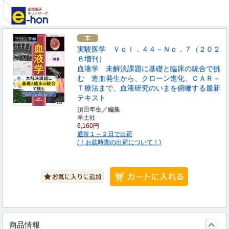
実験医学 Ｖｏｌ．４４－Ｎｏ．７（２０２
６増刊）
血液学 未解決課題に基礎と臨床の統合で挑
む 造血発生から、クローン進化、ＣＡＲ－
Ｔ療法まで、血液研究のいまを俯瞰する最新
テキスト
須田年生／編集
羊土社
6,160円
通常１～２日で出荷
(！お盆時期の出荷について！)
商品情報