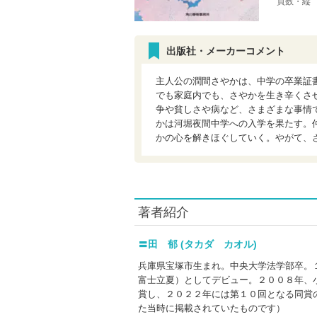
頁数・縦
出版社・メーカーコメント
主人公の潤間さやかは、中学の卒業証
でも家庭内でも、さやかを生き辛くさ
争や貧しさや病など、さまざまな事情
かは河堀夜間中学への入学を果たす。
かの心を解きほぐしていく。やがて、
著者紹介
〓田 郁 (タカダ カオル)
兵庫県宝塚市生まれ。中央大学法学部卒。
富士立夏）としてデビュー。２００８年、
賞し、２０２２年には第１０回となる同賞
た当時に掲載されていたものです）