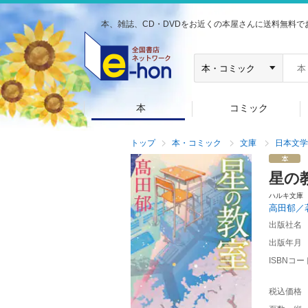
本、雑誌、CD・DVDをお近くの本屋さんに送料無料で
本
コミック
トップ
本・コミック
文庫
日本文学
星の
ハルキ文庫
高田郁／
出版社名
出版年月
ISBNコー
税込価格