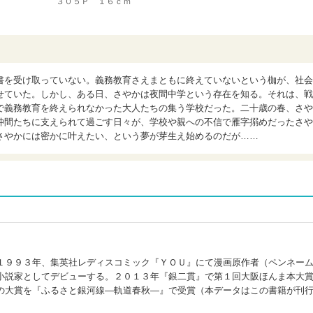
３０５Ｐ １６ｃｍ
書を受け取っていない。義務教育さえまともに終えていないという枷が、社会
せていた。しかし、ある日、さやかは夜間中学という存在を知る。それは、戦
で義務教育を終えられなかった大人たちの集う学校だった。二十歳の春、さや
仲間たちに支えられて過ごす日々が、学校や親への不信で雁字搦めだったさや
さやかには密かに叶えたい、という夢が芽生え始めるのだが……
１９９３年、集英社レディスコミック『ＹＯＵ』にて漫画原作者（ペンネー
小説家としてデビューする。２０１３年『銀二貫』で第１回大阪ほんま本大
の大賞を『ふるさと銀河線―軌道春秋―』で受賞（本データはこの書籍が刊