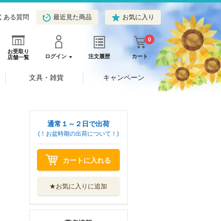
くある質問
最近見た商品
お気に入り
0
お受取り
ログイン
注文履歴
カート
店舗一覧
文具・雑貨
キャンペーン
通常１～２日で出荷
(！お盆時期の出荷について！)
カートに入れる
★お気に入りに追加