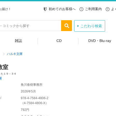
初めてのお客様へ
ご利用案内
よ
お届け！
こだわり検索
雑誌
CD
DVD・Blu-ray
ハルキ文庫
教室
 た１９－３４
著
角川春樹事務所
2026年5月
ド
978-4-7584-4806-2
（
4-7584-4806-X
）
792円