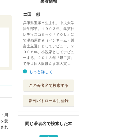
著者情報
〓田 郁
兵庫県宝塚市生まれ。中央大学
法学部卒。１９９３年、集英社
レディスコミック『ＹＯＵ』に
て漫画原作者（ペンネーム・川
富士立夏）としてデビュー。２
００８年、小説家としてデビュ
ーする。２０１３年『銀二貫』
で第１回大阪ほんま本大賞 …
もっと詳しく
あきない世傳金と
この著者名で検索する
銀 １
角川春樹事務所
新刊パトロールに登録
志記 １
角川春樹事務所
ム・川
賞を受
同じ著者名で検索した本
星の教室
行され
角川春樹事務所