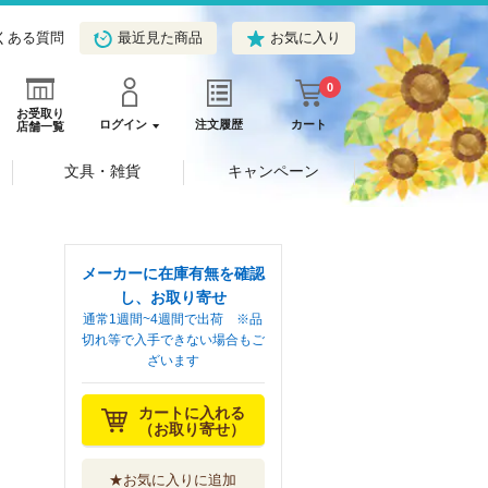
くある質問
最近見た商品
お気に入り
0
お受取り
ログイン
注文履歴
カート
店舗一覧
文具・雑貨
キャンペーン
メーカーに在庫有無を確認
し、お取り寄せ
通常1週間~4週間で出荷 ※品
切れ等で入手できない場合もご
ざいます
カートに入れる
（お取り寄せ）
★お気に入りに追加