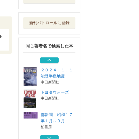
都新聞 昭和１７
年１月～９月 ...
柏書房
新刊パトロールに登録
都新聞 昭和１６
年７月～１２月...
正
柏書房
同じ著者名で検索した本
都新聞 昭和１６
年１月～６月 ...
柏書房
２０２４．１．１
能登半島地震
中日新聞社
トヨタウォーズ
中日新聞社
都新聞 昭和１７
年１月～９月 ...
柏書房
都新聞 昭和１６