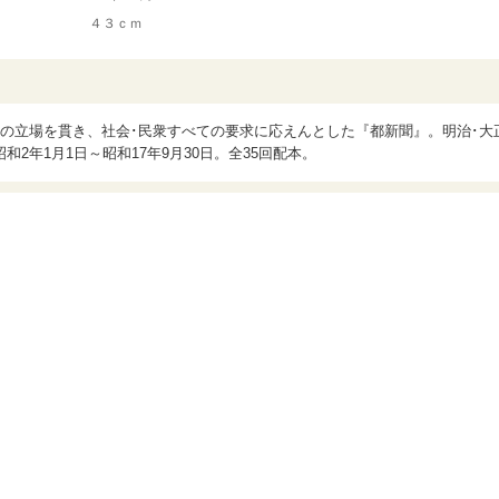
４３ｃｍ
の立場を貫き、社会･民衆すべての要求に応えんとした『都新聞』。明治･大
2年1月1日～昭和17年9月30日。全35回配本。