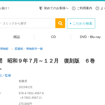
初めてのお客様へ
ご利用案内
よ
お届け！
こだわり検索
雑誌
CD
DVD・Blu-ray
博物館
図書館・博物館学一般
聞 昭和９年７月～１２月 復刻版 ６巻
ト
社／監修
柏書房
2015年2月
ド
978-4-7601-4567-6
（
4-7601-4567-2
）
275,000円