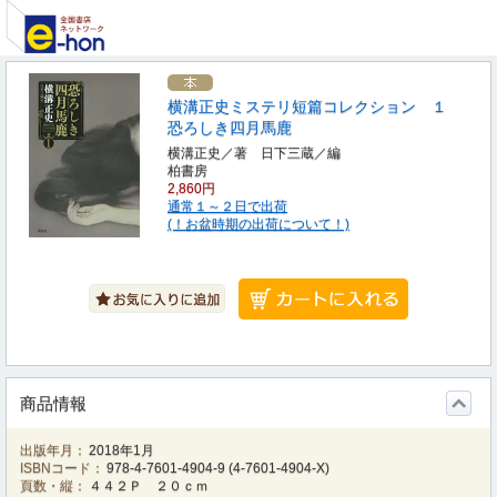
横溝正史ミステリ短篇コレクション １
恐ろしき四月馬鹿
横溝正史／著 日下三蔵／編
柏書房
2,860円
通常１～２日で出荷
(！お盆時期の出荷について！)
商品情報
出版年月：
2018年1月
ISBNコード：
978-4-7601-4904-9
(
4-7601-4904-X
)
頁数・縦：
４４２Ｐ ２０ｃｍ