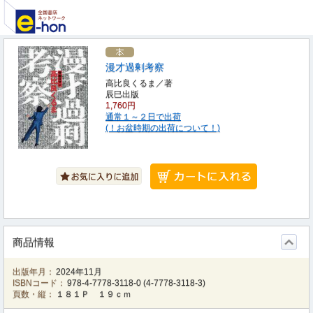
漫才過剰考察
高比良くるま／著
辰巳出版
1,760円
通常１～２日で出荷
(！お盆時期の出荷について！)
商品情報
出版年月：
2024年11月
ISBNコード：
978-4-7778-3118-0
(
4-7778-3118-3
)
頁数・縦：
１８１Ｐ １９ｃｍ