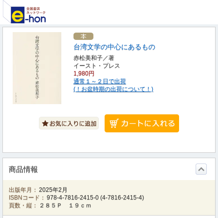
台湾文学の中心にあるもの
赤松美和子／著
イースト・プレス
1,980円
通常１～２日で出荷
(！お盆時期の出荷について！)
商品情報
出版年月：
2025年2月
ISBNコード：
978-4-7816-2415-0
(
4-7816-2415-4
)
頁数・縦：
２８５Ｐ １９ｃｍ