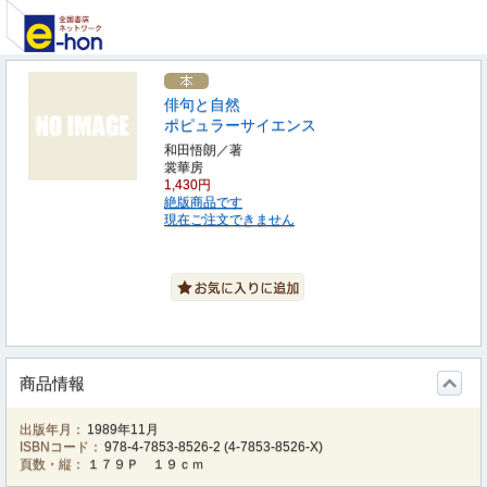
俳句と自然
ポピュラーサイエンス
和田悟朗／著
裳華房
1,430円
絶版商品です
現在ご注文できません
商品情報
出版年月：
1989年11月
ISBNコード：
978-4-7853-8526-2
(
4-7853-8526-X
)
頁数・縦：
１７９Ｐ １９ｃｍ