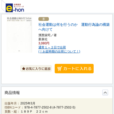
社会運動は何を行うのか 運動行為論の構築
へ向けて
濱西栄司／著
新泉社
3,080円
通常１～２日で出荷
(！お盆時期の出荷について！)
商品情報
出版年月：
2025年3月
ISBNコード：
978-4-7877-2502-8
(
4-7877-2502-5
)
頁数・縦：
１８９Ｐ ２２ｃｍ