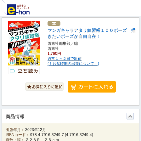
マンガキャラアタリ練習帳１００ポーズ 描
きたいポーズが自由自在！
西東社編集部／編
西東社
1,760円
通常１～２日で出荷
(！お盆時期の出荷について！)
商品情報
出版年月：
2023年12月
ISBNコード：
978-4-7916-3249-7
(
4-7916-3249-4
)
頁数・縦：
２２３Ｐ ２６ｃｍ