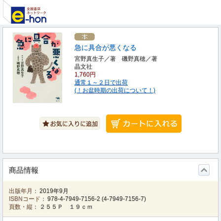
急に具合が悪くなる
宮野真生子／著 磯野真穂／著
晶文社
1,760円
通常１～２日で出荷
(！お盆時期の出荷について！)
商品情報
出版年月：
2019年9月
ISBNコード：
978-4-7949-7156-2
(
4-7949-7156-7
)
頁数・縦：
２５５Ｐ １９ｃｍ