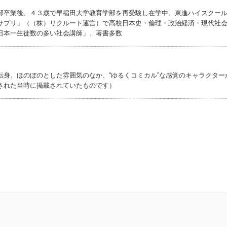
部卒業後、４３歳で早稲田大学教育学部を再受験し在学中。東進ハイスクー
サプリ」（（株）リクルート運営）で高校日本史・倫理・政治経済・現代社
日本一生徒数の多い社会講師」。著書多数
転身。ほのぼのとした雰囲気のなか、“ゆるくコミカル”な感覚のキャラクター
された当時に掲載されていたものです）