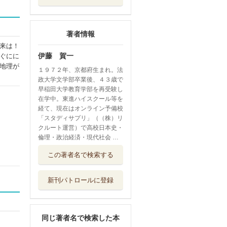
著者情報
来は！
伊藤 賀一
ぐにに
地理が
１９７２年、京都府生まれ。法
政大学文学部卒業後、４３歳で
早稲田大学教育学部を再受験し
在学中。東進ハイスクール等を
経て、現在はオンライン予備校
「スタディサプリ」（（株）リ
クルート運営）で高校日本史・
倫理・政治経済・現代社会 …
史上最強にわかり
この著者名で検索する
やすくて面白い...
ＷＯＲＤＳ
新刊パトロールに登録
新・古代史 考古
学×歴史学×最...
朝日新聞出版
同じ著者名で検索した本
おしえて！栄養素