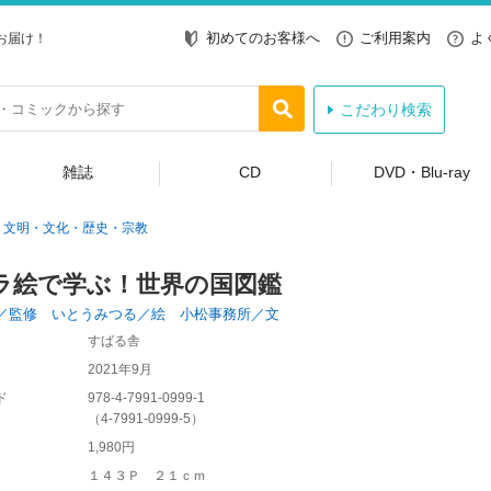
初めてのお客様へ
ご利用案内
よ
お届け！
こだわり検索
雑誌
CD
DVD・Blu-ray
文明・文化・歴史・宗教
ラ絵で学ぶ！世界の国図鑑
／監修 いとうみつる／絵 小松事務所／文
すばる舎
2021年9月
ド
978-4-7991-0999-1
（
4-7991-0999-5
）
1,980円
１４３Ｐ ２１ｃｍ