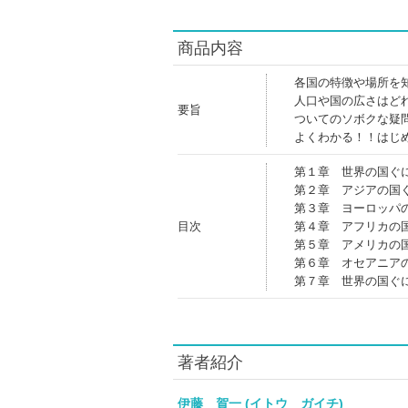
商品内容
各国の特徴や場所を
人口や国の広さはど
要旨
ついてのソボクな疑
よくわかる！！はじ
第１章 世界の国ぐ
第２章 アジアの国
第３章 ヨーロッパ
目次
第４章 アフリカの
第５章 アメリカの
第６章 オセアニア
第７章 世界の国ぐ
著者紹介
伊藤 賀一 (イトウ ガイチ)