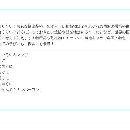
知りたい！おもな輸出品や、めずらしい動植物は？それぞれの国旗の模様や由
れくらい？とくに知っておきたい遺跡や観光地はある？…などなど。世界の国
問にぜんぶ答えます！特産品や動植物モチーフのご当地キャラで各国の特色・
めての学びにも、復習にも最適！
にいろいろマップ
ぐに
の国ぐに
国ぐに
国ぐに
の国ぐに
になんでもナンバーワン！