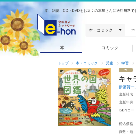
本、雑誌、CD・DVDをお近くの本屋さんに送料無料で
本
コミック
トップ
本・コミック
児童
学習
キャ
伊藤賀一
出版社名
出版年月
ISBNコー
税込価格
頁数・縦