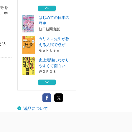
キャラクターズ
ル等を
日本図書センター
会、中
はじめての日本の
歴史
朝日新聞出版
カリスマ先生が教
が人
える入試で点が...
Ｇａｋｋｅｎ
史上最強にわかり
やすくて面白い...
ＷＯＲＤＳ
新・古代史 考古
学×歴史学×最...
朝日新聞出版
おしえて！栄養素
返品について
キャラクターズ
日本図書センター
はじめての日本の
歴史