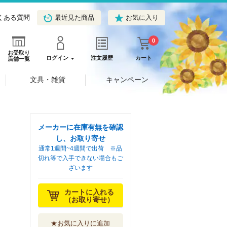
くある質問
最近見た商品
お気に入り
0
お受取り
ログイン
注文履歴
カート
店舗一覧
文具・雑貨
キャンペーン
メーカーに在庫有無を確認
し、お取り寄せ
通常1週間~4週間で出荷 ※品
切れ等で入手できない場合もご
ざいます
カートに入れる
（お取り寄せ）
★お気に入りに追加