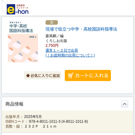
現場で役立つ中学・高校国語科指導法
森篤嗣／編
くろしお出版
2,750円
通常１～２日で出荷
(！お盆時期の出荷について！)
商品情報
出版年月：
2025年5月
ISBNコード：
978-4-8011-1011-3
(
4-8011-1011-8
)
頁数・縦：
２３２Ｐ ２１ｃｍ