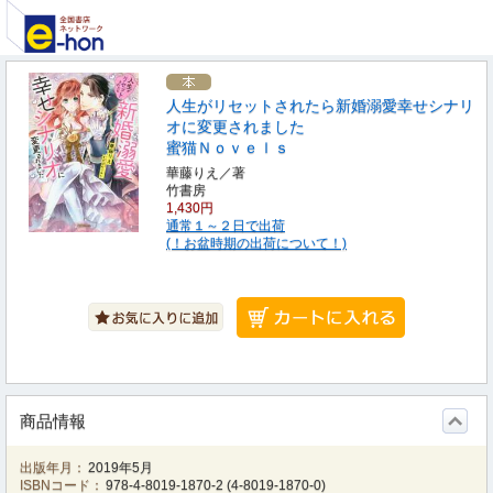
人生がリセットされたら新婚溺愛幸せシナリ
オに変更されました
蜜猫Ｎｏｖｅｌｓ
華藤りえ／著
竹書房
1,430円
通常１～２日で出荷
(！お盆時期の出荷について！)
商品情報
出版年月：
2019年5月
ISBNコード：
978-4-8019-1870-2
(
4-8019-1870-0
)