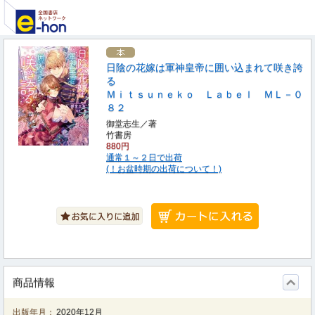
日陰の花嫁は軍神皇帝に囲い込まれて咲き誇
る
Ｍｉｔｓｕｎｅｋｏ Ｌａｂｅｌ ＭＬ－０
８２
御堂志生／著
竹書房
880円
通常１～２日で出荷
(！お盆時期の出荷について！)
商品情報
出版年月：
2020年12月