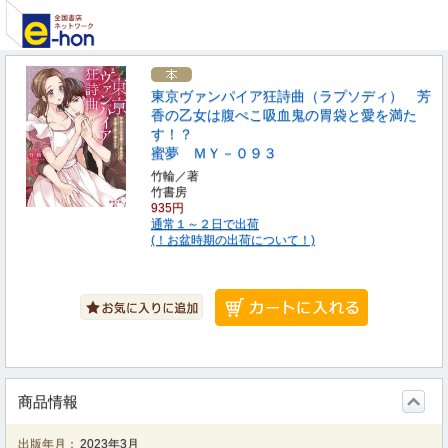
東京ヴァンパイア狂詩曲（ラプソディ） 芳
香の乙女は腹ぺこ吸血鬼の胃袋と愛を満た
す！？
蜜夢 ＭＹ－０９３
竹輪／著
竹書房
935円
通常１～２日で出荷
(！お盆時期の出荷について！)
商品情報
出版年月：
2023年3月