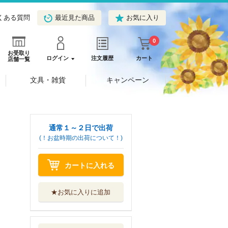
くある質問
最近見た商品
お気に入り
0
お受取り
ログイン
注文履歴
カート
店舗一覧
文具・雑貨
キャンペーン
通常１～２日で出荷
(！お盆時期の出荷について！)
カートに入れる
★お気に入りに追加
全力で、愛してい
いかな？ ３
ｖｉｖｉＯＮ