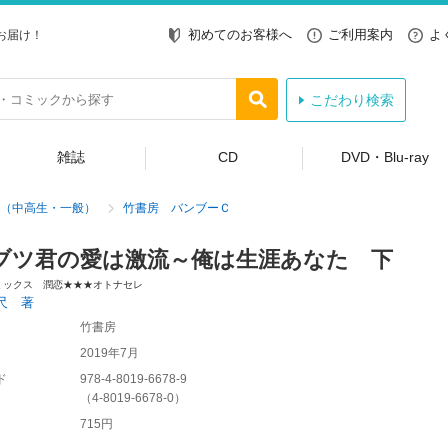
初めてのお客様へ
ご利用案内
よ
お届け！
こだわり検索
雑誌
CD
DVD・Blu-ray
（中高生・一般）
竹書房 バンブーＣ
ブツ君の愛は激流～俺は生涯あなた 下
ミックス 潤恋★★★オトナセレ
尺 著
竹書房
2019年7月
ド
978-4-8019-6678-9
（
4-8019-6678-0
）
715円