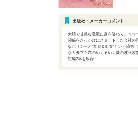
出版社・メーカーコメント
大胆で甘美な激流に身を委ねて…☆☆
関係をきっかけにスタートした会社の
なポリシーと“童貞＆処女”という障害
なカタブツ君のめくるめく愛の波状攻
短編2本を収録！