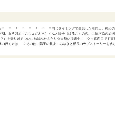
☆＊ ＊ ＊ ＊ ＊ ＊ ＊ ＊同じタイミングで失恋した者同士、慰めの
同期、五所河原（ごしょがわら）くんと陽子（はるこ）の恋。五所河原の頑固
（？）を乗り越えついに結ばれたふたり☆☆勢い加速中！ クソ真面目でド直
撃の行く末は──？その他、陽子の親友・みゆきと部長のラブストーリーを含