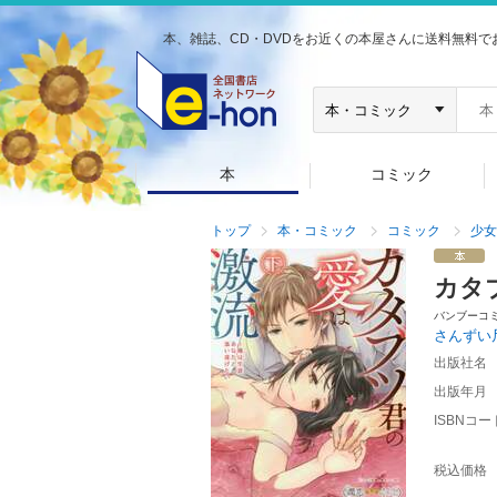
本、雑誌、CD・DVDをお近くの本屋さんに送料無料で
本
コミック
トップ
本・コミック
コミック
少女
カタ
バンブーコ
さんずい
出版社名
出版年月
ISBNコー
税込価格