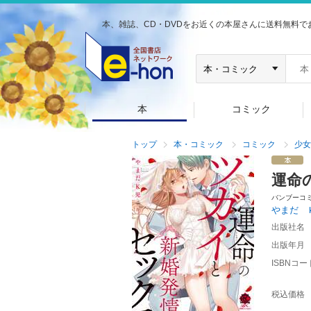
本、雑誌、CD・DVDをお近くの本屋さんに送料無料で
本
コミック
トップ
本・コミック
コミック
少女
運命
バンブーコ
やまだ 
出版社名
出版年月
ISBNコー
税込価格