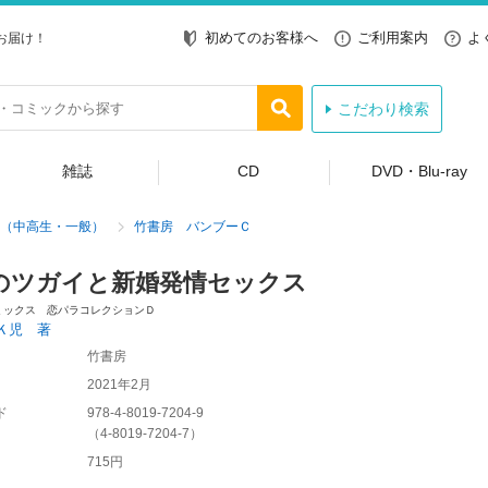
初めてのお客様へ
ご利用案内
よ
お届け！
こだわり検索
雑誌
CD
DVD・Blu-ray
（中高生・一般）
竹書房 バンブーＣ
のツガイと新婚発情セックス
ミックス 恋パラコレクションＤ
Ｋ児 著
竹書房
2021年2月
ド
978-4-8019-7204-9
（
4-8019-7204-7
）
715円