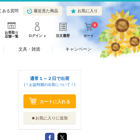
くある質問
最近見た商品
お気に入り
0
お受取り
ログイン
注文履歴
カート
店舗一覧
文具・雑貨
キャンペーン
通常１～２日で出荷
(！お盆時期の出荷について！)
カートに入れる
★お気に入りに追加